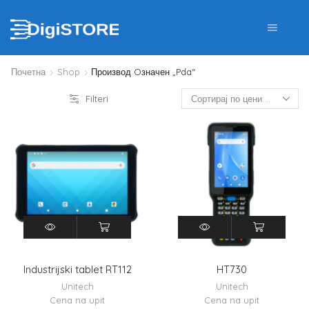
Почетна
Shop
Производ Oзначен „pda“
Filteri
Industrijski tablet RT112
HT730
Unitech
Unitech
Cena na upit
Cena na upit