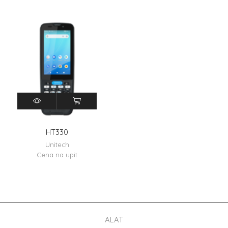
HT330
Unitech
Cena na upit
ALAT