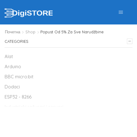
Почетна
Shop
Popust Od 5% Za Sve Narudžbine
CATEGORIES
Alat
Arduino
BBC micro:bit
Dodaci
ESP32 - 8266
Industrijski računari i serveri
IP telefoni / IP dect
Kaspersky antivirus