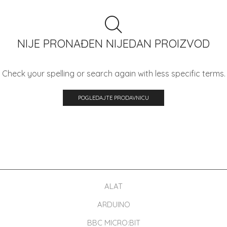
Knjige
Mikro računari (Raspberry Pi / Banana Pi)
Mrežna oprema
NIJE PRONAĐEN NIJEDAN PROIZVOD
Napajanja
Pametna kuća
Check your spelling or search again with less specific terms.
PDA / BARKOD skeneri
POGLEDAJTE PRODAVNICU
Popust od 5% za sve narudžbine
Rasprodaja 20 popusta
Senzori
Termalni štampači
UPS i Solarni sistemi
ALAT
ARDUINO
BBC MICRO:BIT