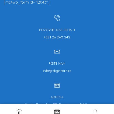
[mc4wp_form id="12043"]
POZOVITE NAS 08-16 H
+381 26 240 242
PIŠITE NAM
info@digistore.rs
ADRESA
Kralja Petra I br. 22, Smederevo, Srbija
© Copyright 2013.-2020. Digistore | Part of KONEKT DOO SERBIA