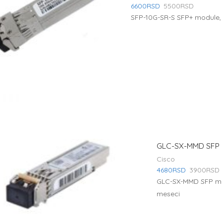
6600
RSD
5500
RSD
SFP-10G-SR-S SFP+ module,
GLC-SX-MMD SFP 
Cisco
4680
RSD
3900
RSD
GLC-SX-MMD SFP mo
meseci