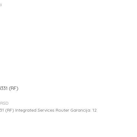
i
331 (RF)
0
RSD
1 (RF) Integrated Services Router Garancija: 12