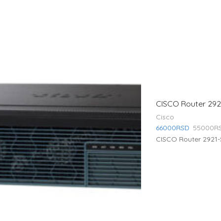
CISCO Router 29
Cisco
66000
RSD
55000
R
CISCO Router 2921-