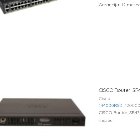
Garancija: 12 mesec
CISCO Router ISR4
Cisco
144000
RSD
12000
CISCO Router ISR433
meseci