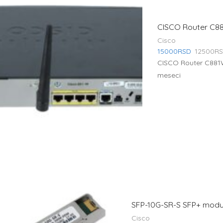
CISCO Router C8
Cisco
15000
RSD
12500
R
CISCO Router C881W-
meseci
SFP-10G-SR-S SFP+ modu
Cisco