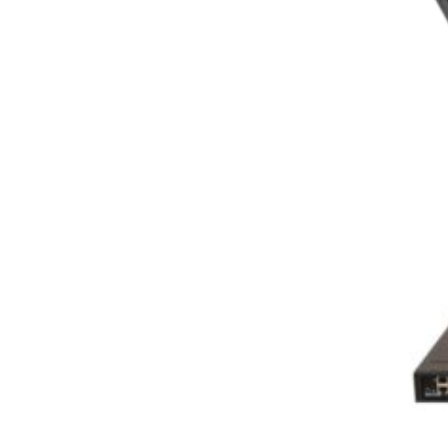
Kaspersky antivirus
Knjige
Mikro računari (Raspberry Pi /
Banana Pi)
Mrežna oprema
Napajanja
Pametna kuća
PDA / BARKOD skeneri
Popust od 5% za sve narudžbine
Rasprodaja 20 popusta
Senzori
Termalni štampači
UPS i Solarni sistemi