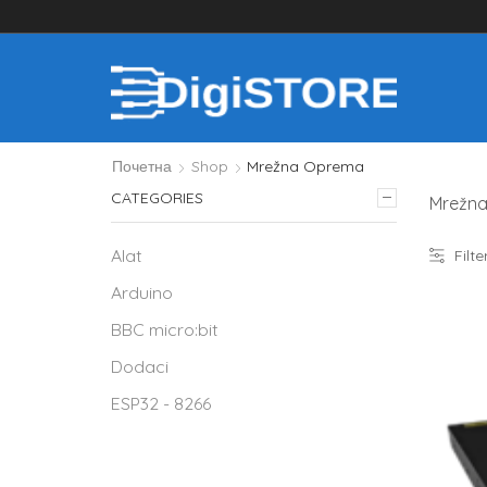
Почетна
Shop
Mrežna Oprema
CATEGORIES
Mrežna 
Alat
Filter
Arduino
BBC micro:bit
Dodaci
ESP32 - 8266
Industrijski računari i serveri
IP telefoni / IP dect