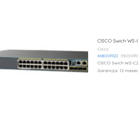
CISCO Swich WS-C
Cisco
46800
RSD
39000
R
CISCO Swich WS-C2
Garancija: 12 mesec