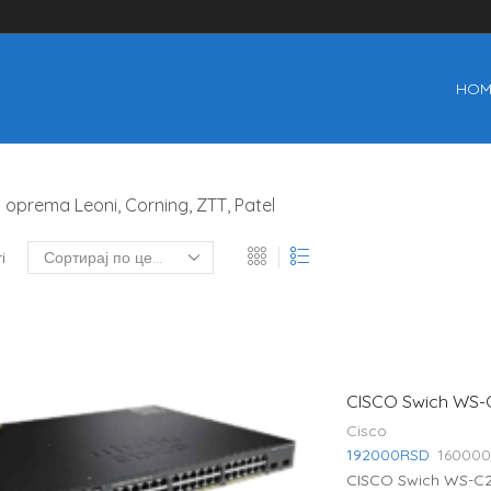
HOM
oprema Leoni, Corning, ZTT, Patel
i
CISCO Swich WS-C
Cisco
192000
RSD
160000
CISCO Swich WS-C2