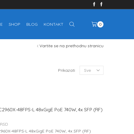
E
SHOP
BLOG
KONTAKT
0
Vartite se na prethodnu stranicu
Prikazati
2960X-48FPS-L 48xGigE PoE 740W, 4x SFP (RF)
RSD
960X-48FPS-L 48xGigE PoE 740W, 4x SFP (RF)