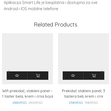
Aplikacija Smart Life je besplatna i dostupna za sve
Android i IOS mobilne telefone
Related Products
Wifi prekidač, stakleni panel –
Prekidač stakleni panel, 3
1 taster bela, krem i crna boja
tastera beli, krem i crni
2880
RSD
2400
RSD
2380
RSD
1983
RSD