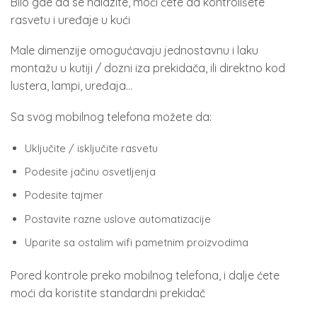
Bilo gde da se nalazite, moći ćete da kontrolišete
rasvetu i uređaje u kući
Male dimenzije omogućavaju jednostavnu i laku
montažu u kutiji / dozni iza prekidača, ili direktno kod
lustera, lampi, uređaja…
Sa svog mobilnog telefona možete da:
Uključite / isključite rasvetu
Podesite jačinu osvetljenja
Podesite tajmer
Postavite razne uslove automatizacije
Uparite sa ostalim wifi pametnim proizvodima
Pored kontrole preko mobilnog telefona, i dalje ćete
moći da koristite standardni prekidač