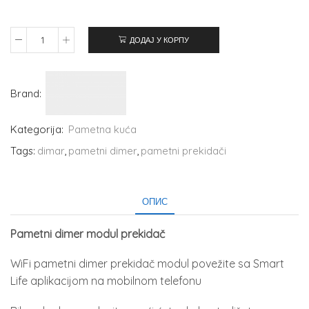
ДОДАЈ У КОРПУ
Brand:
Kategorija:
Pametna kuća
Tags:
dimar
,
pametni dimer
,
pametni prekidači
ОПИС
Pametni dimer modul prekidač
WiFi pametni dimer prekidač modul povežite sa Smart
Life aplikacijom na mobilnom telefonu