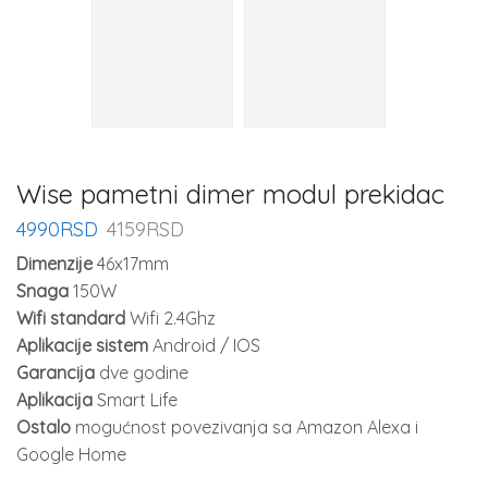
Wise pametni dimer modul prekidac
4990
RSD
4159
RSD
Dimenzije
46x17mm
Snaga
150W
Wifi standard
Wifi 2.4Ghz
Aplikacije sistem
Android / IOS
Garancija
dve godine
Aplikacija
Smart Life
Ostalo
mogućnost povezivanja sa Amazon Alexa i
Google Home