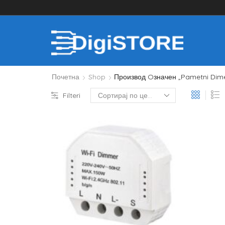
Почетна
Shop
Производ Oзначен „pametni Dim
Filteri