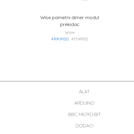
Wise pametni dimer modul
prekidac
Wise
4990
RSD
4159
RSD
ALAT
ARDUINO
BBC MICRO:BIT
DODACI