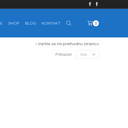
E
SHOP
BLOG
KONTAKT
0
Vartite se na prethodnu stranicu
Prikazati