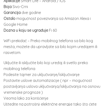
Aplikacije
Smart Life – Android / IOS
Boja
Sivo-Crni
Garancija
dve godine
Ostalo
mogućnost povezivanja sa Amazon Alexa i
Google Home
Dozna u koju se ugrađuje
Fi 60
WiFi prekidač – Preko mobilnog telefona sa bilo kog
mesta, možete da upravljate sa bilo kojim uređajem ili
rasvetom.
Uključite ili isključite bilo koji uređaj ili svetlo preko
mobilnog telefona
Podesite tajmer za uključivanje/isključivanje
Postavite uslove automatizacije ( npr – mogućnost
postavljanja uslova uključivanja/isključivanja na osnovu
vremenske prognoze )
Veoma lako za korišćenje
Uštedite na potrošnji električne energije tako što ćete