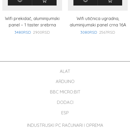
Wifi prekidač, aluminijumski
Wifi utičnica ugradna,
panel – 1 taster srebrna
aluminijumski panel crna 16A
3480
RSD
2900
RSD
3080
RSD
2567
RSD
ALAT
ARDUINO
BBC MICRO:BIT
DODACI
ESP
INDUSTRIJSKI PC RAČUNARI I OPREMA