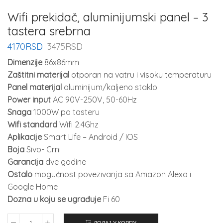
Wifi prekidač, aluminijumski panel – 3
tastera srebrna
4170
RSD
3475
RSD
Dimenzije
86x86mm
Zaštitni materijal
otporan na vatru i visoku temperaturu
Panel materijal
aluminijum/kaljeno staklo
Power input
AC 90V-250V, 50-60Hz
Snaga
1000W po tasteru
Wifi standard
Wifi 2.4Ghz
Aplikacije
Smart Life – Android / IOS
Boja
Sivo- Crni
Garancija
dve godine
Ostalo
mogućnost povezivanja sa Amazon Alexa i
Google Home
Dozna u koju se ugrađuje
Fi 60