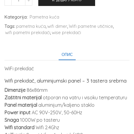
ДОДАЈ У КОРПУ
Kategorija:
Pametna kuća
Tags:
pametna kuća
,
wifi dimer
,
Wifi pametne utičnice
,
wifi pametni prekidači
,
wise prekidači
ОПИС
WiFi prekidač
Wifi prekidač, aluminijumski panel – 3 tastera srebrna
Dimenzije
86x86mm
Zaštitni materijal
otporan na vatru i visoku temperaturu
Panel materijal
aluminijum/kaljeno staklo
Power input
AC 90V-250V, 50-60Hz
Snaga
1000W po tasteru
Wifi standard
Wifi 2.4Ghz