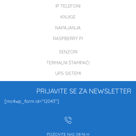
IP TELEFONI
KNJIGE
NAPAJANJA
RASPBERRY PI
SENZORI
TERMALNI ŠTAMPAČI
UPS SISTEMI
PRIJAVITE SE ZA NEWSLETTER
[mc4wp_form id="12043"]
POZOVITE NAS 08-16 H