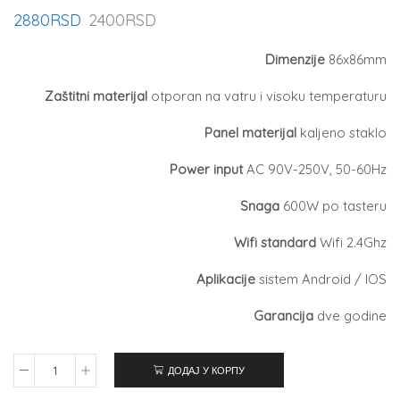
2880
RSD
2400
RSD
Dimenzije
86x86mm
Zaštitni materijal
otporan na vatru i visoku temperaturu
Panel materijal
kaljeno staklo
Power input
AC 90V-250V, 50-60Hz
Snaga
600W po tasteru
Wifi standard
Wifi 2.4Ghz
Aplikacije
sistem Android / IOS
Garancija
dve godine
ДОДАЈ У КОРПУ