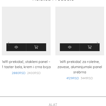
Wifi prekidač, stakleni panel –
Wifi prekidač za roletne,
1 taster bela, krem i crna boja
zavese, aluminijumski panel
srebrna
2880
RSD
2400
RSD
4129
RSD
3441
RSD
ALAT