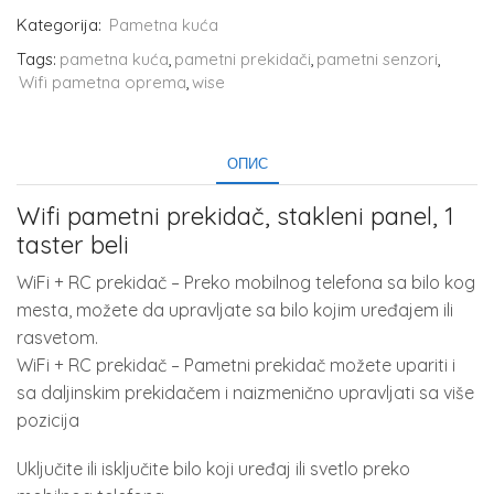
Kategorija:
Pametna kuća
Tags:
pametna kuća
,
pametni prekidači
,
pametni senzori
,
Wifi pametna oprema
,
wise
ОПИС
Wifi pametni prekidač, stakleni panel, 1
taster beli
WiFi + RC prekidač – Preko mobilnog telefona sa bilo kog
mesta, možete da upravljate sa bilo kojim uređajem ili
rasvetom.
WiFi + RC prekidač – Pametni prekidač možete upariti i
sa daljinskim prekidačem i naizmenično upravljati sa više
pozicija
Uključite ili isključite bilo koji uređaj ili svetlo preko