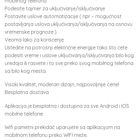
mobilnog telefona
Podesite tajmer za uključivanje/isključivanje
Postavite uslove automatizacije ( npr – mogućnost
postavljanja uslova uključivanja/isključivanja na osnovu
vremenske prognoze )
Veoma lako za korišćenje
Uštedite na potrošnji električne energije tako što ćete
podesiti vreme i uslove uključivanja/isključivanja bilo kog
uređaja ili rasvete i to sve preko svog mobilnog telefona
sa bilo kog mesta.
Visoki kvalitet, moderan dizajn, najpovoljnije cene!
Besplatna dostava
Aplikacija je besplatna i dostupna za sve Android i IOS
mobilne telefone.
Wifi pametni prekidač uparujete sa aplikacijom na
mobilnom telefonu preko WIFI meže.