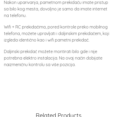
Nakon uparivanja, pametnom prekidaču imate pristup
sa bilo kog mesta, dovoljno je samo da imate internet
na telefonu.
Wifi + RC prekidačima, pored kontrole preko mobilnog
telefona, možete upravljati i daljinskim prekidačem, koji
izgleda identično kao i wifi pametni prekidač.
Daljinski prekidač možete montirati bilo gde i nije
potrebna elektro instalacija. Na ovaj način dobijate
naizmeničnu kontrolu sa više pozicija.
2400VA
Related Products