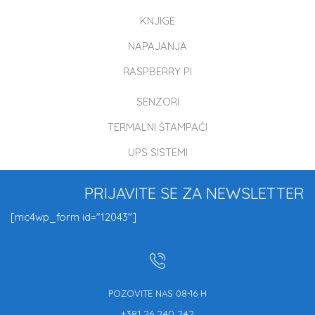
KNJIGE
NAPAJANJA
RASPBERRY PI
SENZORI
TERMALNI ŠTAMPAČI
UPS SISTEMI
PRIJAVITE SE ZA NEWSLETTER
[mc4wp_form id="12043"]
POZOVITE NAS 08-16 H
+381 26 240 242