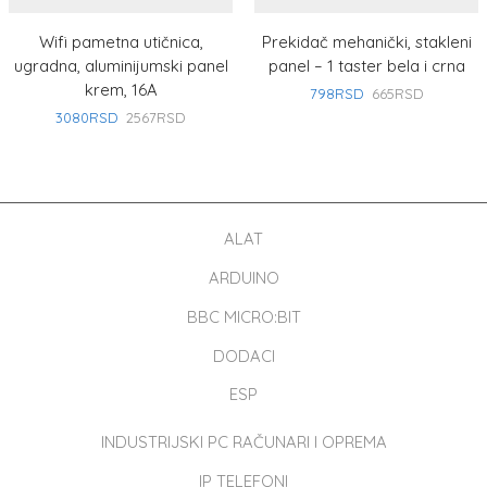
Wifi pametna utičnica,
Prekidač mehanički, stakleni
ugradna, aluminijumski panel
panel – 1 taster bela i crna
krem, 16A
798
RSD
665
RSD
3080
RSD
2567
RSD
ALAT
ARDUINO
BBC MICRO:BIT
DODACI
ESP
INDUSTRIJSKI PC RAČUNARI I OPREMA
IP TELEFONI