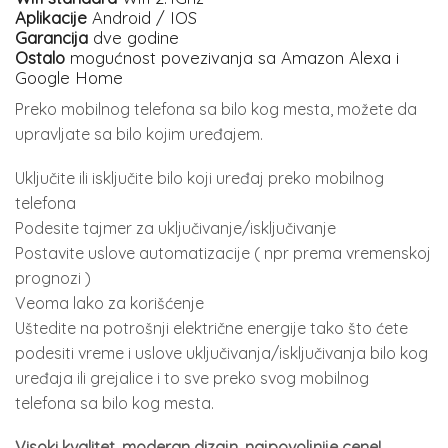
Aplikacije
Android / IOS
Garancija
dve godine
Ostalo
mogućnost povezivanja sa Amazon Alexa i
Google Home
Preko mobilnog telefona sa bilo kog mesta, možete da
upravljate sa bilo kojim uređajem.
Uključite ili isključite bilo koji uređaj preko mobilnog
telefona
Podesite tajmer za uključivanje/isključivanje
Postavite uslove automatizacije ( npr prema vremenskoj
prognozi )
Veoma lako za korišćenje
Uštedite na potrošnji električne energije tako što ćete
podesiti vreme i uslove uključivanja/isključivanja bilo kog
uređaja ili grejalice i to sve preko svog mobilnog
telefona sa bilo kog mesta.
Visoki kvalitet, moderan dizajn, najpovoljnije cene!