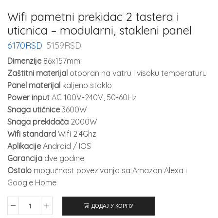
Wifi pametni prekidac 2 tastera i
uticnica – modularni, stakleni panel
6170
RSD
5159
RSD
Dimenzije
86x157mm
Zaštitni materijal
otporan na vatru i visoku temperaturu
Panel materijal
kaljeno staklo
Power input
AC 100V-240V, 50-60Hz
Snaga utičnice
3600W
Snaga prekidača
2000W
Wifi standard
Wifi 2.4Ghz
Aplikacije
Android / IOS
Garancija
dve godine
Ostalo
mogućnost povezivanja sa Amazon Alexa i
Google Home
ДОДАЈ У КОРПУ