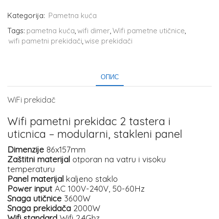
Kategorija:
Pametna kuća
Tags:
pametna kuća
,
wifi dimer
,
Wifi pametne utičnice
,
wifi pametni prekidači
,
wise prekidači
ОПИС
WiFi prekidač
Wifi pametni prekidac 2 tastera i
uticnica – modularni, stakleni panel
Dimenzije
86x157mm
Zaštitni materijal
otporan na vatru i visoku
temperaturu
Panel materijal
kaljeno staklo
Power input
AC 100V-240V, 50-60Hz
Snaga utičnice
3600W
Snaga prekidača
2000W
Wifi standard
Wifi 2.4Ghz