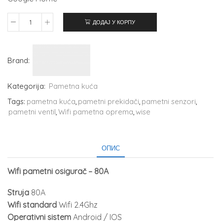
ДОДАЈ У КОРПУ
Brand:
Kategorija:
Pametna kuća
Tags:
pametna kuća
,
pametni prekidači
,
pametni senzori
,
pametni ventil
,
Wifi pametna oprema
,
wise
ОПИС
Wifi pametni osigurač – 80A
Struja
80A
Wifi standard
Wifi 2.4Ghz
Operativni sistem
Android / IOS