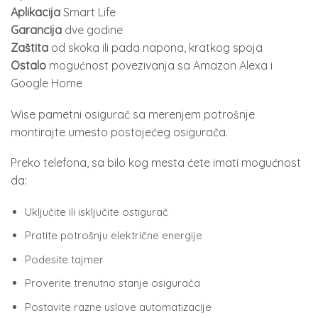
Aplikacija
Smart Life
Garancija
dve godine
Zaštita
od skoka ili pada napona, kratkog spoja
Ostalo
mogućnost povezivanja sa Amazon Alexa i
Google Home
Wise pametni osigurač sa merenjem potrošnje
montirajte umesto postojećeg osigurača.
Preko telefona, sa bilo kog mesta ćete imati mogućnost
da:
Uključite ili isključite ostigurač
Pratite potrošnju električne energije
Podesite tajmer
Proverite trenutno stanje osigurača
Postavite razne uslove automatizacije