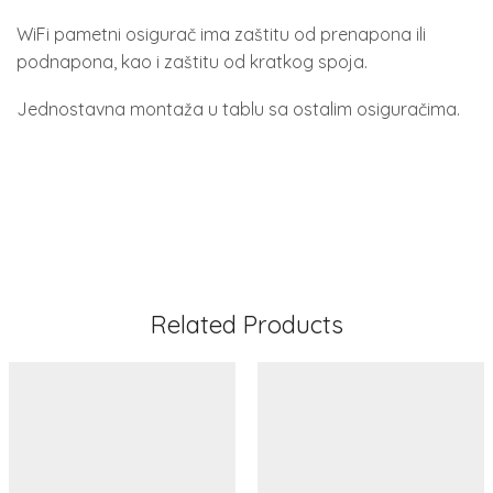
WiFi pametni osigurač ima zaštitu od prenapona ili
podnapona, kao i zaštitu od kratkog spoja.
Jednostavna montaža u tablu sa ostalim osiguračima.
Wifi uticnica
2400VA
Related Products