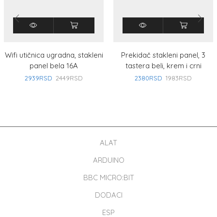
Wifi utičnica ugradna, stakleni
Prekidač stakleni panel, 3
panel bela 16A
tastera beli, krem i crni
2939
RSD
2449
RSD
2380
RSD
1983
RSD
ALAT
ARDUINO
BBC MICRO:BIT
DODACI
ESP