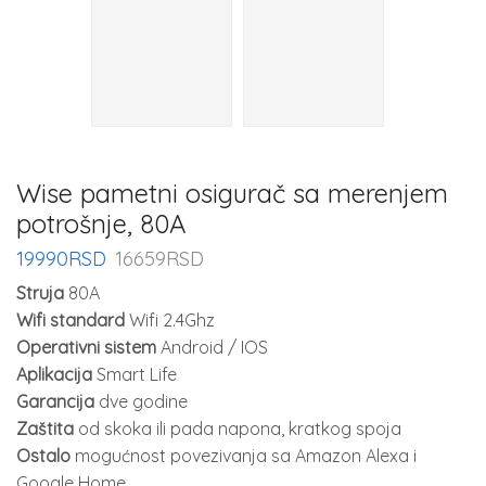
Wise pametni osigurač sa merenjem
potrošnje, 80A
19990
RSD
16659
RSD
Struja
80A
Wifi standard
Wifi 2.4Ghz
Operativni sistem
Android / IOS
Aplikacija
Smart Life
Garancija
dve godine
Zaštita
od skoka ili pada napona, kratkog spoja
Ostalo
mogućnost povezivanja sa Amazon Alexa i
Google Home