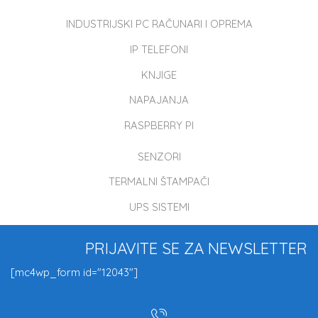
INDUSTRIJSKI PC RAČUNARI I OPREMA
IP TELEFONI
KNJIGE
NAPAJANJA
RASPBERRY PI
SENZORI
TERMALNI ŠTAMPAČI
UPS SISTEMI
PRIJAVITE SE ZA NEWSLETTER
[mc4wp_form id="12043"]