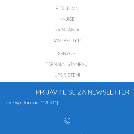
IP TELEFONI
KNJIGE
NAPAJANJA
RASPBERRY PI
SENZORI
TERMALNI ŠTAMPAČI
UPS SISTEMI
PRIJAVITE SE ZA NEWSLETTER
[mc4wp_form id="12043"]