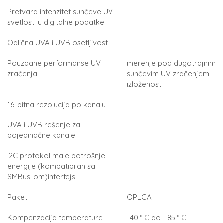
Pretvara intenzitet sunčeve UV
svetlosti u digitalne podatke
Odlična UVA i UVB osetljivost
Pouzdane performanse UV
merenje pod dugotrajnim
zračenja
sunčevim UV zračenjem
izloženost
16-bitna rezolucija po kanalu
UVA i UVB rešenje za
pojedinačne kanale
I2C protokol male potrošnje
energije (kompatibilan sa
SMBus-om)interfejs
Paket
OPLGA
Kompenzacija temperature
-40 ° C do +85 ° C