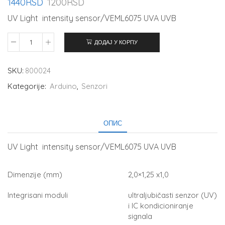
1440
RSD
1200
RSD
UV Light intensity sensor/VEML6075 UVA UVB
ДОДАЈ У КОРПУ
SKU:
800024
Kategorije:
Arduino
,
Senzori
ОПИС
UV Light intensity sensor/VEML6075 UVA UVB
Dimenzije (mm)
2,0×1,25 x1,0
Integrisani moduli
ultraljubičasti senzor (UV)
i IC kondicioniranje
signala