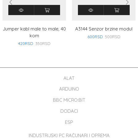
Jumper kabl male to male, 40
A3144 Senzor brzine modul
kom
600
RSD
500
RSD
420
RSD
350
RSD
ALAT
ARDUINO
BBC MICRO:BIT
DODACI
ESP
INDUSTRIJSKI PC RAČUNARI I OPREMA