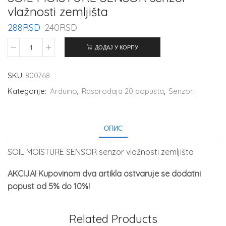
vlažnosti zemljišta
288
RSD
240
RSD
ДОДАЈ У КОРПУ
SKU:
800768
Kategorije:
Arduino
,
Rasprodaja 20 popusta
,
Senzori
ОПИС
SOIL MOISTURE SENSOR senzor vlažnosti zemljišta
AKCIJA! Kupovinom dva artikla ostvaruje se dodatni
popust od 5% do 10%!
Related Products