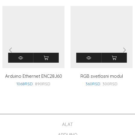
Arduino Ethernet ENC28J60
RGB svetlosni modul
1068
RSD
890
RSD
360
RSD
300
RSD
ALAT
ARDUINO