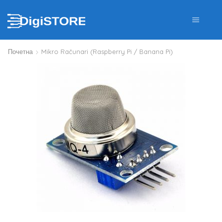
Почетна
Mikro Računari (Raspberry Pi / Banana Pi)