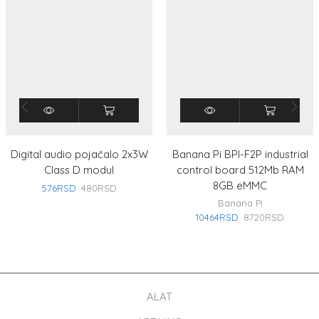
Digital audio pojačalo 2x3W
Banana Pi BPI-F2P industrial
Class D modul
control board 512Mb RAM
8GB eMMC
576
RSD
480
RSD
Banana Pi
10464
RSD
8720
RSD
ALAT