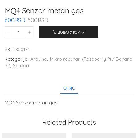
MQ4 Senzor metan gas
600
RSD
500
RSD
ДОДАЈ У КОРПУ
SKU:
800174
Kategorije:
Arduino
,
Mikro računari (Raspberry Pi / Banana
Pi)
,
Senzori
ОПИС
MQ4 Senzor metan gas
Related Products