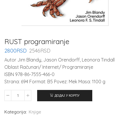
RUST programiranje
2800
RSD
2546
RSD
Autor Jim Blandy, Jason Orendorff, Leonora Tindall
Oblast Računari/ Internet/ Programiranje
ISBN 978-86-7555-466-0
Strana: 694 Format: B5 Povez: Mek Masa: 1100 g
ДОДАЈ У КОРПУ
Kategorija:
Knjige