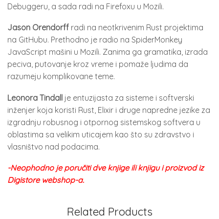
Debuggeru, a sada radi na Firefoxu u Mozili.
Jason Orendorff
radi na neotkrivenim Rust projektima
na GitHubu. Prethodno je radio na SpiderMonkey
JavaScript mašini u Mozili. Zanima ga gramatika, izrada
peciva, putovanje kroz vreme i pomaže ljudima da
razumeju komplikovane teme.
Leonora Tindall
je entuzijasta za sisteme i softverski
inženjer koja koristi Rust, Elixir i druge napredne jezike za
izgradnju robusnog i otpornog sistemskog softvera u
oblastima sa velikim uticajem kao što su zdravstvo i
vlasništvo nad podacima.
-Neophodno je poručiti dve knjige ili knjigu i proizvod iz
Digistore webshop-a.
Related Products