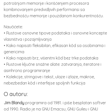
potrošnjom memorije i korišćenjem procesora
kombinovanjem predvidljivih performansi sa
bezbednošću memorije i pouzdanom konkurentnošću.
Naučićete:
• Rustove osnovne tipove podataka i osnovne koncepte
vlasništva i pozajmljivanja
• Kako napisati fleksibilan, efikasan kôd sa osobinama i
genericima
• Kako napisati brz, višenitni kôd bez trke podataka
• Rustove ključne snažne alate: zatvaranja, iteratore i
asinhrono programiranje
• Kolekcije, stringove i tekst, ulaze i izlaze, makroe,
nebezbedan kôd i interfejse spoljnih funkcija
O autoru:
Jim Blandy
programira od 1981. i piše besplatan softver
od 1990. Radio je na GNU Emacsu, GNU Guileu i GNU