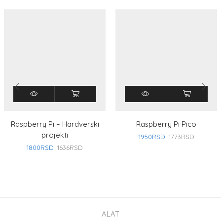
Raspberry Pi – Hardverski
Raspberry Pi Pico
projekti
1950
RSD
1773
RSD
1800
RSD
1636
RSD
ALAT