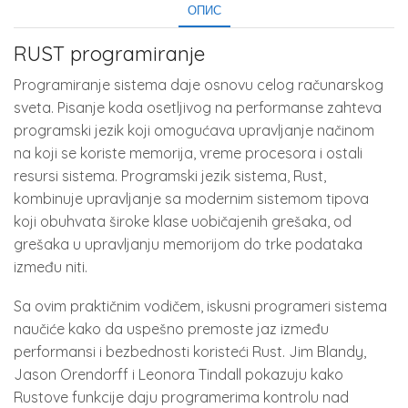
ОПИС
RUST programiranje
Programiranje sistema daje osnovu celog računarskog
sveta. Pisanje koda osetljivog na performanse zahteva
programski jezik koji omogućava upravljanje načinom
na koji se koriste memorija, vreme procesora i ostali
resursi sistema. Programski jezik sistema, Rust,
kombinuje upravljanje sa modernim sistemom tipova
koji obuhvata široke klase uobičajenih grešaka, od
grešaka u upravljanju memorijom do trke podataka
između niti.
Sa ovim praktičnim vodičem, iskusni programeri sistema
naučiće kako da uspešno premoste jaz između
performansi i bezbednosti koristeći Rust. Jim Blandy,
Jason Orendorff i Leonora Tindall pokazuju kako
Rustove funkcije daju programerima kontrolu nad