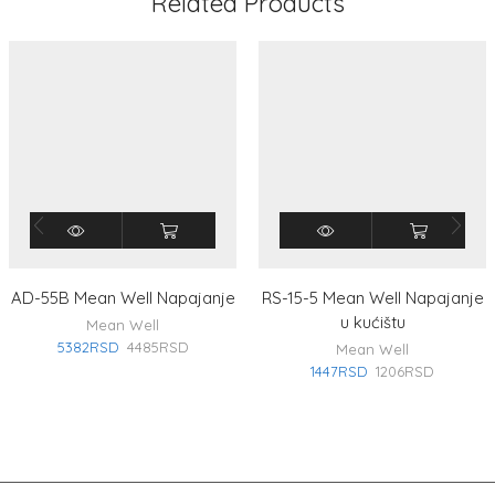
Related Products
AD-55B Mean Well Napajanje
RS-15-5 Mean Well Napajanje
u kućištu
Mean Well
5382
RSD
4485
RSD
Mean Well
1447
RSD
1206
RSD