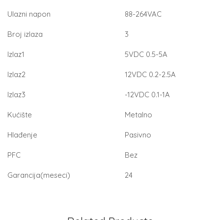
Ulazni napon
88-264VAC
Broj izlaza
3
Izlaz1
5VDC 0.5-5A
Izlaz2
12VDC 0.2-2.5A
Izlaz3
-12VDC 0.1-1A
Kućište
Metalno
Hlađenje
Pasivno
PFC
Bez
Garancija(meseci)
24