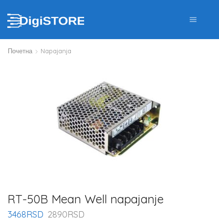
Почетна
Napajanja
RT-50B Mean Well napajanje
3468
RSD
2890
RSD