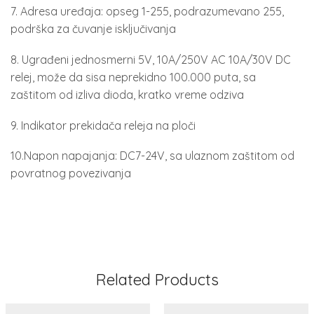
7. Adresa uređaja: opseg 1-255, podrazumevano 255,
podrška za čuvanje isključivanja
8. Ugrađeni jednosmerni 5V, 10A/250V AC 10A/30V DC
relej, može da sisa neprekidno 100.000 puta, sa
zaštitom od izliva dioda, kratko vreme odziva
9. Indikator prekidača releja na ploči
10.Napon napajanja: DC7-24V, sa ulaznom zaštitom od
povratnog povezivanja
Related Products