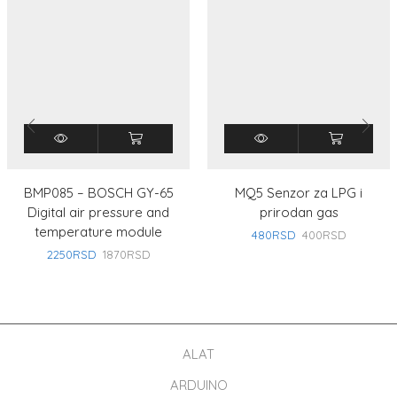
BMP085 – BOSCH GY-65
MQ5 Senzor za LPG i
Digital air pressure and
prirodan gas
temperature module
480
RSD
400
RSD
2250
RSD
1870
RSD
ALAT
ARDUINO