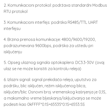
2. Komunikacioni protokol: podržava standardni Modbus
RTU protokol
3. Komunikacioni interfejs: podrška RS485/TTL UART
interfejsu
4. Brzina prenosa komunikacije: 4800/9600/19200,
podrazumevana 9600bps, podrška za uštedu pri
isključenju
5. Opseg ulaznog signala optokaplera: DC3.3-30V (ovaj
ulaz se ne može koristiti za kontrolu releja)
6. Izlazni signal: signal prekidača releja, uputstvo za
podršku, blic isključen, režim isključenog blica,
isključen/blic Osnovni broj vremenskog kašnjenja je 0,1S,
a maksimalno vreme bljeskanja/isključivanja se može
podesiti kao 0kFFFF*0.1S=65535*0.1S=6553.5S