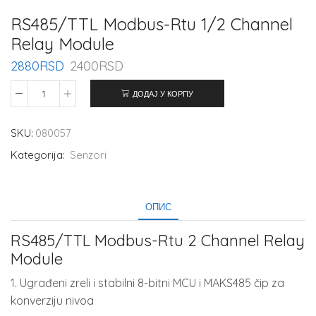
RS485/TTL Modbus-Rtu 1/2 Channel
Relay Module
2880
RSD
2400
RSD
ДОДАЈ У КОРПУ
SKU:
080057
Kategorija:
Senzori
ОПИС
RS485/TTL Modbus-Rtu 2 Channel Relay
Module
1. Ugrađeni zreli i stabilni 8-bitni MCU i MAKS485 čip za
konverziju nivoa