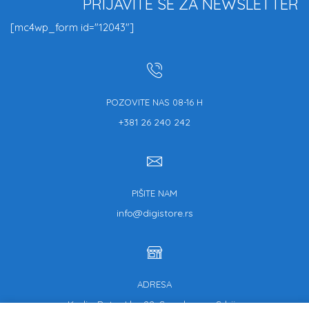
PRIJAVITE SE ZA NEWSLETTER
[mc4wp_form id="12043"]
POZOVITE NAS 08-16 H
+381 26 240 242
PIŠITE NAM
info@digistore.rs
ADRESA
Kralja Petra I br. 22, Smederevo, Srbija