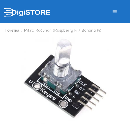
Почетна
Mikro Računari (Raspberry Pi / Banana Pi)