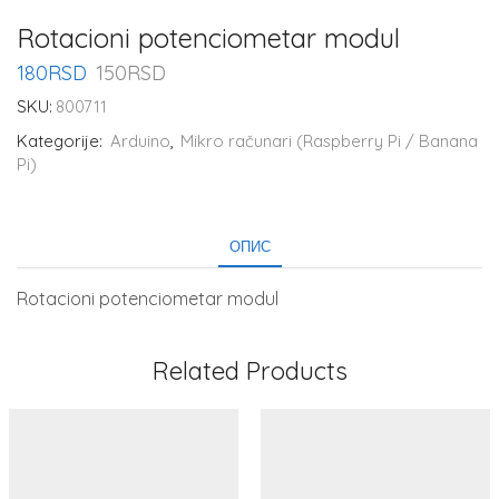
Rotacioni potenciometar modul
180
RSD
150
RSD
SKU:
800711
Kategorije:
Arduino
,
Mikro računari (Raspberry Pi / Banana
Pi)
ОПИС
Rotacioni potenciometar modul
Related Products