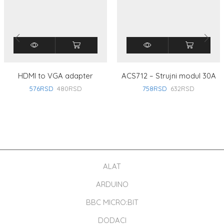
HDMI to VGA adapter
ACS712 – Strujni modul 30A
576
RSD
480
RSD
758
RSD
632
RSD
ALAT
ARDUINO
BBC MICRO:BIT
DODACI