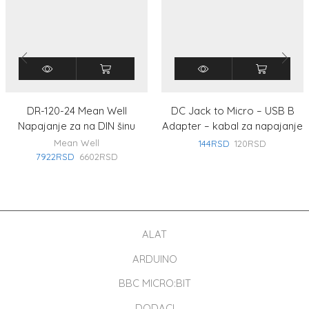
DR-120-24 Mean Well
DC Jack to Micro – USB B
Napajanje za na DIN šinu
Adapter – kabal za napajanje
Mean Well
144
RSD
120
RSD
7922
RSD
6602
RSD
ALAT
ARDUINO
BBC MICRO:BIT
DODACI