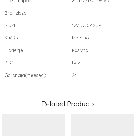
Ulazni napon
85-132/170-264VAC
Broj izlaza
1
Izlaz1
12VDC 0-12.5A
Kućište
Metalno
Hlađenje
Pasivno
PFC
Bez
Garancija(meeseci)
24
Related Products