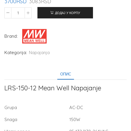
3700
RSD
3083
RSD
ДОДАЈ У КОРПУ
Brand:
Kategorija:
Napajanja
ОПИС
LRS-150-12 Mean Well Napajanje
Grupa
AC-DC
Snaga
150W