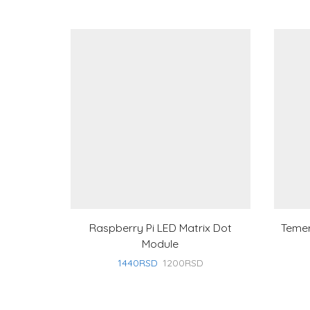
Raspberry Pi LED Matrix Dot
Temer
Module
1440
RSD
1200
RSD