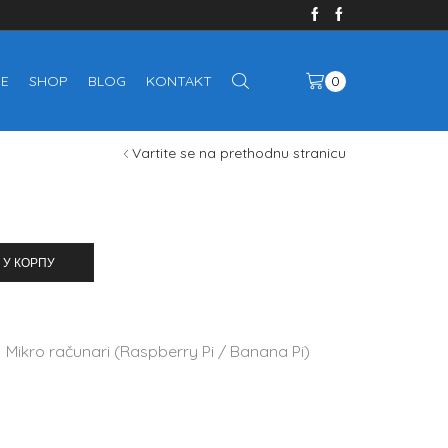
E
SHOP
BLOG
KONTAKT
0
Vartite se na prethodnu stranicu
 У КОРПУ
,
Mikro računari (Raspberry Pi / Banana Pi)