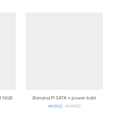
M 16GB
Banana PI SATA + power kabl
R
480
RSD
400
RSD