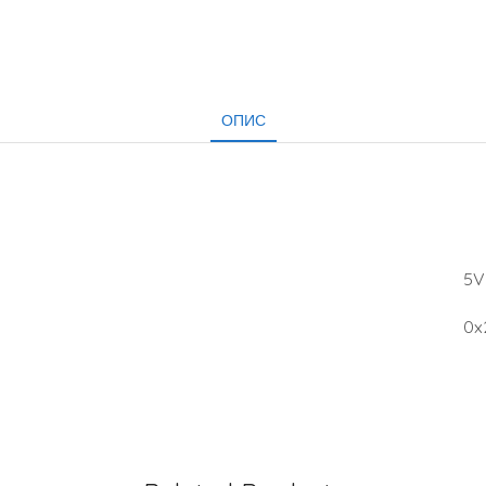
ОПИС
5V
0x