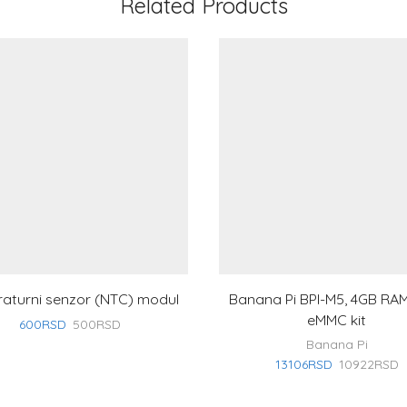
Related Products
aturni senzor (NTC) modul
Banana Pi BPI-M5, 4GB RA
eMMC kit
600
RSD
500
RSD
Banana Pi
13106
RSD
10922
RSD