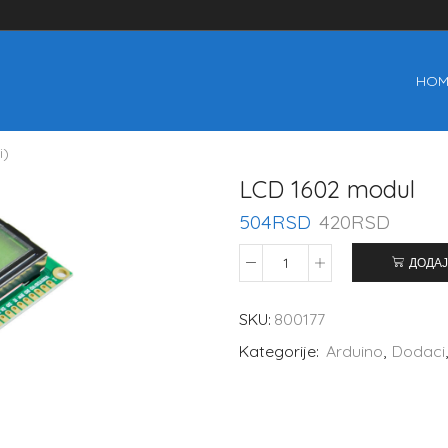
HOM
i)
LCD 1602 modul
504
RSD
420
RSD
ДОДАЈ
SKU:
800177
Kategorije:
Arduino
,
Dodaci