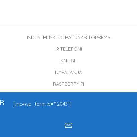
INDUSTRIJSKI PC RAČUNARI I OPREMA
IP TELEFONI
KNJIGE
NAPAJANJA
RASPBERRY PI
ER
[mc4wp_form id="12043"]