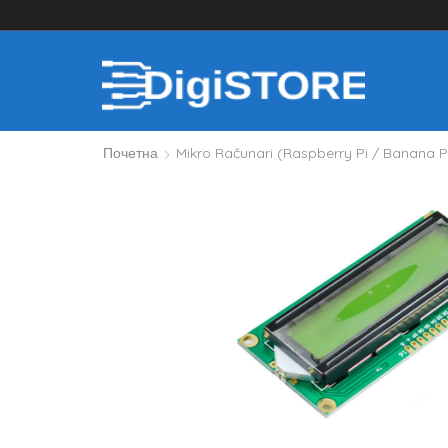
Почетна
Mikro Računari (Raspberry Pi / Banana P