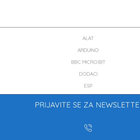
ALAT
ARDUINO
BBC MICRO:BIT
DODACI
ESP
PRIJAVITE SE ZA NEWSLETT