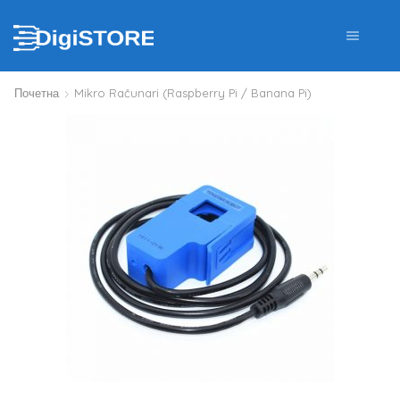
Почетна
Mikro Računari (Raspberry Pi / Banana Pi)