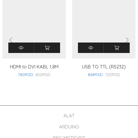
HDMI to DVI KABL 1,8M
USB TO TTL (RS232)
780
RSD
650
RSD
864
RSD
720
RSD
ALAT
ARDUINO
BBC MICRO:BIT