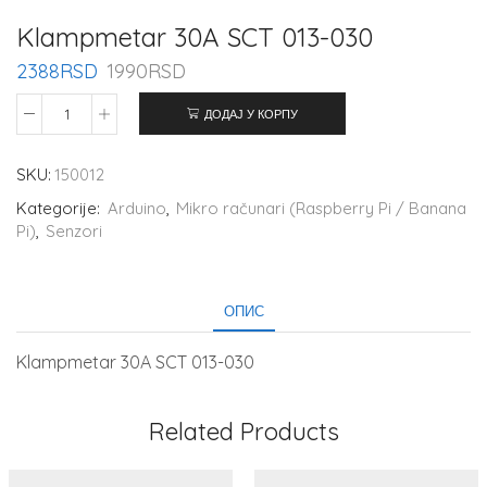
Klampmetar 30A SCT 013-030
2388
RSD
1990
RSD
ДОДАЈ У КОРПУ
SKU:
150012
Kategorije:
Arduino
,
Mikro računari (Raspberry Pi / Banana
Pi)
,
Senzori
ОПИС
Klampmetar 30A SCT 013-030
Related Products