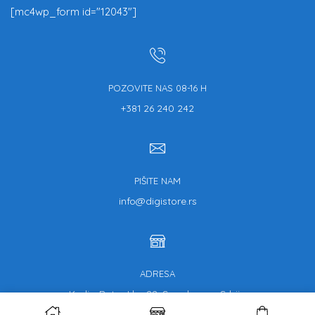
[mc4wp_form id="12043"]
POZOVITE NAS 08-16 H
+381 26 240 242
PIŠITE NAM
info@digistore.rs
ADRESA
Kralja Petra I br. 22, Smederevo, Srbija