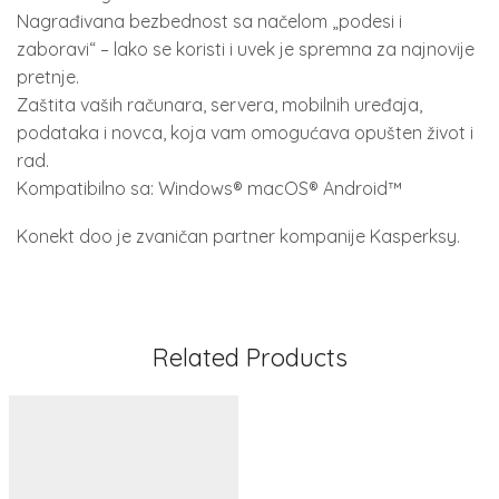
Nagrađivana bezbednost sa načelom „podesi i
zaboravi“ – lako se koristi i uvek je spremna za najnovije
pretnje.
Zaštita vaših računara, servera, mobilnih uređaja,
podataka i novca, koja vam omogućava opušten život i
rad.
Kompatibilno sa: Windows® macOS® Android™
Konekt doo je zvaničan partner kompanije Kasperksy.
Related Products