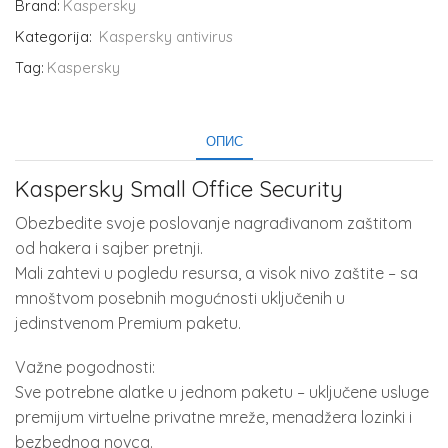
Brand:
Kaspersky
Kategorija:
Kaspersky antivirus
Tag:
Kaspersky
ОПИС
Kaspersky Small Office Security
Obezbedite svoje poslovanje nagrađivanom zaštitom
od hakera i sajber pretnji.
Mali zahtevi u pogledu resursa, a visok nivo zaštite – sa
mnoštvom posebnih mogućnosti uključenih u
jedinstvenom Premium paketu.
Važne pogodnosti:
Sve potrebne alatke u jednom paketu – uključene usluge
premijum virtuelne privatne mreže, menadžera lozinki i
bezbednog novca.