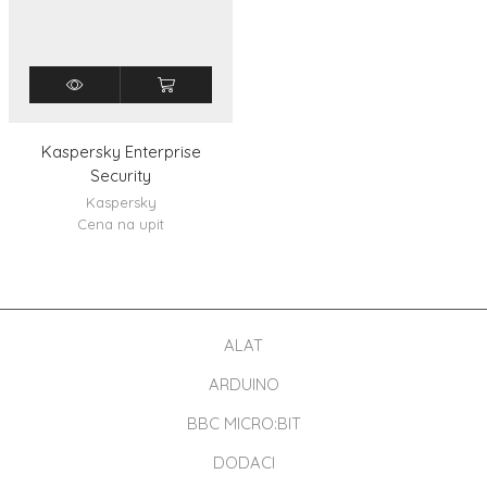
Kaspersky Enterprise
Security
Kaspersky
Cena na upit
ALAT
ARDUINO
BBC MICRO:BIT
DODACI