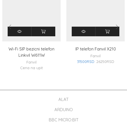
Wi-Fi SIP bezicni telefon
IP telefon Fanvil X210
Linkvil W611W
Fanvil
31500
RSD
26250
RSD
Fanvil
Cena na upit
ALAT
ARDUINO
BBC MICRO:BIT