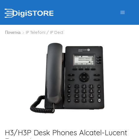
Почетна
IP Telefoni / IP Dect
H3/H3P Desk Phones Alcatel-Lucent