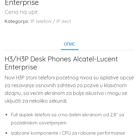
Enterprise
Cena na upit
Kategorija:
IP telefoni / IP dect
ОПИС
H3/H3P Desk Phones Alcatel-Lucent
Enterprise
Novi H3P stoni telefoni početnog nivoa su isplative opcije
za rešavanje osnovnih zahteva za pozive u klasičnom
dizajnu, sa većim ekranom za bolje iskustvo i mogu se
uključiti za nekoliko sekundi.
Full duplek telefoni sa crno-belim ekranom od 2,8“ sa
pozadinskim osvetljenjem
Izabrane komponente i CPU za robusne performanse