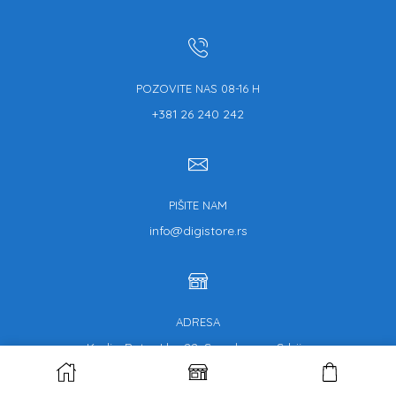
POZOVITE NAS 08-16 H
+381 26 240 242
PIŠITE NAM
info@digistore.rs
ADRESA
Kralja Petra I br. 22, Smederevo, Srbija
© Copyright 2013.-2020. Digistore | Part of KONEKT DOO SERBIA