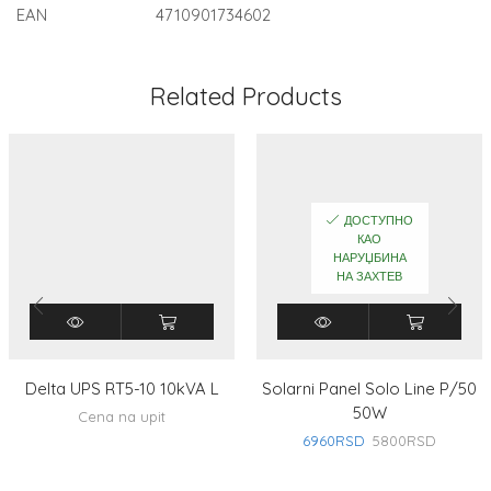
EAN
4710901734602
Related Products
ДОСТУПНО
КАО
НАРУЏБИНА
НА ЗАХТЕВ
Delta UPS RT5-10 10kVA L
Solarni Panel Solo Line P/50
50W
Cena na upit
6960
RSD
5800
RSD