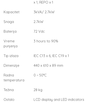
x 1, REPO x 1
Kapacitet
3kVA/ 2.7kW
Snaga
2.7kW
Baterija
72 Vdc
Vreme
3 hours to 90%
punjenja
Tip izlaza
IEC C13 x 6, IEC C19 x 1
Dimenzije
440 x 610 x 89 mm
Radna
0 ~ 50°C
temperatura
Težina
28 kg
Ostalo
LCD display and LED indicators