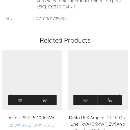
Auto selectable Electrical Connection [1K /
1.5K]: IEC320 C14 x 1
EAN
4710901735494
Related Products
Delta UPS RT5-10 10kVA L
Delta UPS Amplon RT 1K On-
Line 1kVA/0.9kW (12V9Ah x
299990
RSD
249992
RSD