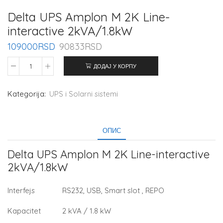
Delta UPS Amplon M 2K Line-
interactive 2kVA/1.8kW
109000
RSD
90833
RSD
ДОДАЈ У КОРПУ
Kategorija:
UPS i Solarni sistemi
ОПИС
Delta UPS Amplon M 2K Line-interactive
2kVA/1.8kW
Interfejs
RS232, USB, Smart slot , REPO
Kapacitet
2 kVA / 1.8 kW