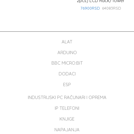
2pcs) LCD Rack/Tower
76900
RSD
64083
RSD
ALAT
ARDUINO
BBC MICRO:BIT
DODACI
ESP
INDUSTRIJSKI PC RAČUNARI I OPREMA
IP TELEFONI
KNJIGE
NAPAJANJA