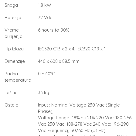
Snaga
1.8 kW
Baterija
72 Vdc
Vreme
6 hours to 90%
punjenja
Tip izlaza
IEC320 C13 x 2 x 4, IEC320 C19 x 1
Dimenzije
440 x 608 x 88.5 mm
Radna
0 ~ 40ºC
temperatura
Težina
33 kg
Ostalo
Input : Nominal Voltage 230 Vac (Single
Phase),
Voltage Range -18% ~ +21% 220 Vac: 180-266
Vac 230 Vac: 188-278 Vac 240 Vac: 196-290
Vac Frequency 50/60 Hz (± 5Hz)