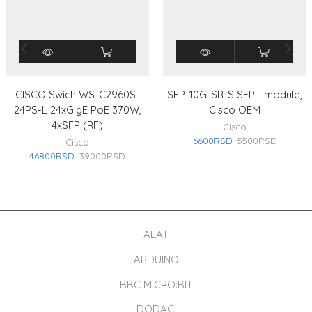
CISCO Swich WS-C2960S-
SFP-10G-SR-S SFP+ module,
24PS-L 24xGigE PoE 370W,
Cisco OEM
4xSFP (RF)
Cisco
6600
RSD
5500
RSD
Cisco
46800
RSD
39000
RSD
ALAT
ARDUINO
BBC MICRO:BIT
DODACI