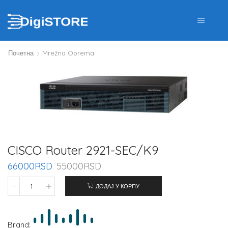
Почетна
Mrežna Oprema
CISCO Router 2921-SEC/K9
66000
RSD
55000
RSD
ДОДАЈ У КОРПУ
Brand: