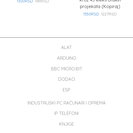
1300
RSD
1181
RSD
projekata (Kopiraj)
1350
RSD
1227
RSD
ALAT
ARDUINO
BBC MICRO:BIT
DODACI
ESP
INDUSTRIJSKI PC RAČUNARI I OPREMA
IP TELEFONI
KNJIGE