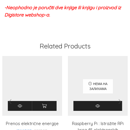
-Neophodno je poručiti dve knjige ili knjigu i proizvod iz
Digistore webshop-a.
Related Products
НЕМА НА
ЗАЛИХАМА
Prenos električne energije
Raspberry Pi : Istražite RPi
kroz 45 elektronskih