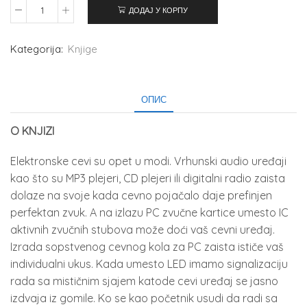
ДОДАЈ У КОРПУ
Kategorija:
Knjige
ОПИС
O KNJIZI
Elektronske cevi su opet u modi. Vrhunski audio uređaji
kao što su MP3 plejeri, CD plejeri ili digitalni radio zaista
dolaze na svoje kada cevno pojačalo daje prefinjen
perfektan zvuk. A na izlazu PC zvučne kartice umesto IC
aktivnih zvučnih stubova može doći vaš cevni uređaj.
Izrada sopstvenog cevnog kola za PC zaista ističe vaš
individualni ukus. Kada umesto LED imamo signalizaciju
rada sa mističnim sjajem katode cevi uređaj se jasno
izdvaja iz gomile. Ko se kao početnik usudi da radi sa