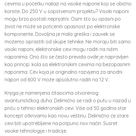
cevima u početku nailazi na visoke napone koji se obično
koriste. Do 250 V u sopstvenom projektu? Visoki naponi
mogu brzo postati neprijatni. Osim što su opasni po
život ne može se potceniti opasnost po elektronske
komponente. Dovoljna je mala greška i zauvek se
možemo oprastiti od skupe tehnike. Ne moraju biti samo
visoki naponi, elektronske cevi mogu raditi na nižim
naponima. Ono što se često previđa ovde je napravljen
kao princip: kola sa elektronskim cevima na bezopasnim
naponima. Cev koja je originalno razvijena za anodni
napon od 600 V može apsolutno raditi na 12 V.
Knjiga je namenjena čitaocima otvorenog
avanturističkog duha. Delimično se radi o putu u nazad u
priču o tehnici elektronskih cevi. Više od 50 godina star
koncept otkrivamo kao novu veštinu. Delimično će stare
cevi biti upotrebljene na potpuno nov način. Susret
visoke tehnologije i tradicije.