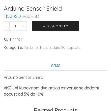
Arduino Sensor Shield
1152
RSD
960
RSD
ДОДАЈ У КОРПУ
SKU:
800741
Kategorije:
Arduino
,
Rasprodaja 20 popusta
ОПИС
Arduino Sensor Shield
AKCIJA! Kupovinom dva artikla ostvaruje se dodatni
popust od 5% do 10%!
Related Products