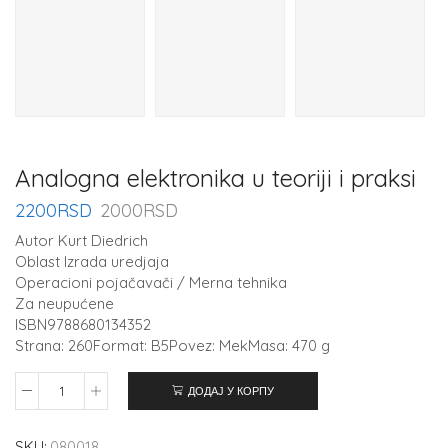
Analogna elektronika u teoriji i praksi
2200
RSD
2000
RSD
Autor Kurt Diedrich
Oblast Izrada uredjaja
Operacioni pojačavači / Merna tehnika
Za neupućene
ISBN9788680134352
Strana: 260Format: B5Povez: MekMasa: 470 g
ДОДАЈ У КОРПУ
SKU:
080018