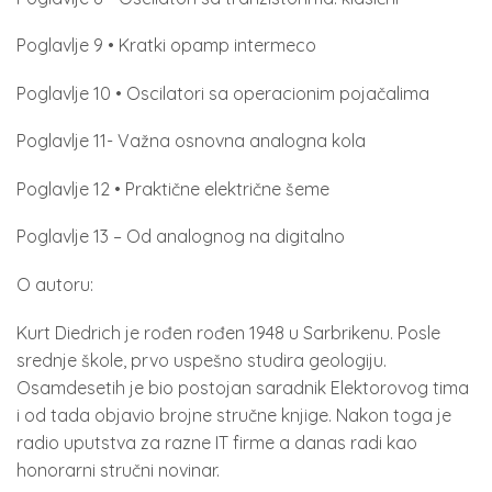
Poglavlje 9 • Kratki opamp intermeco
Poglavlje 10 • Oscilatori sa operacionim pojačalima
Poglavlje 11- Važna osnovna analogna kola
Poglavlje 12 • Praktične električne šeme
Poglavlje 13 – Od analognog na digitalno
O autoru:
Kurt Diedrich je rođen rođen 1948 u Sarbrikenu. Posle
srednje škole, prvo uspešno studira geologiju.
Osamdesetih je bio postojan saradnik Elektorovog tima
i od tada objavio brojne stručne knjige. Nakon toga je
radio uputstva za razne IT firme a danas radi kao
honorarni stručni novinar.