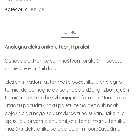
Kategorija:
Knjige
ОПИС
Analogna elektronika u teoriji i praksi
Osnove elektronike sa mnoštvom praktičnih saveta i
primera električnih kola
Izloženim radom autor može početniku u analognoj
tehnici da pomogne da se snađe u džungli zbunjujućih
tehničkih termina bez zbunjujućih formula. Namera je
čitaocu ponuditi široku paletu tema bez dubinskih
objašnjenja nego se usredsrediti na suštinu iako nije
ispustio u prvom planu omiljene teme, mernu tehniku,
muzičku elektroniku sa operacionim pojačavačima.