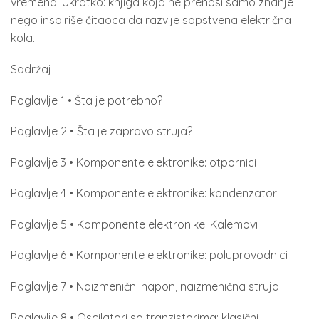
vremena. Ukratko: knjiga koja ne prenosi samo znanje
nego inspiriše čitaoca da razvije sopstvena električna
kola.
Sadržaj
Poglavlje 1 • Šta je potrebno?
Poglavlje 2 • Šta je zapravo struja?
Poglavlje 3 • Komponente elektronike: otpornici
Poglavlje 4 • Komponente elektronike: kondenzatori
Poglavlje 5 • Komponente elektronike: Kalemovi
Poglavlje 6 • Komponente elektronike: poluprovodnici
Poglavlje 7 • Naizmenični napon, naizmenična struja
Poglavlje 8 • Oscilatori sa tranzistorima: klasični