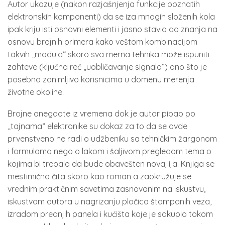
Autor ukazuje (nakon razjašnjenja funkcije poznatih
elektronskih komponenti) da se iza mnogih složenih kola
ipak kriju isti osnovni elementi i jasno stavio do znanja na
osnovu brojnih primera kako veštom kombinacijom
takvih „modula“ skoro sva merna tehnika može ispuniti
zahteve (ključna reč „uobličavanje signala“) ono što je
posebno zanimljivo korisnicima u domenu merenja
životne okoline.
Brojne anegdote iz vremena dok je autor pipao po
„tajnama“ elektronike su dokaz za to da se ovde
prvenstveno ne radi o udžbeniku sa tehničkim žargonom
i formulama nego o lakom i šaljivom pregledom tema o
kojima bi trebalo da bude obavešten novajlija. Knjiga se
mestimično čita skoro kao roman a zaokružuje se
vrednim praktičnim savetima zasnovanim na iskustvu,
iskustvom autora u nagrizanju pločica štampanih veza,
izradom prednjih panela i kućišta koje je sakupio tokom