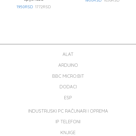
1800
RSD
1636
RSD
1950
RSD
1772
RSD
ALAT
ARDUINO
BBC MICRO:BIT
DODACI
ESP
INDUSTRIJSKI PC RAČUNARI I OPREMA
IP TELEFONI
KNJIGE