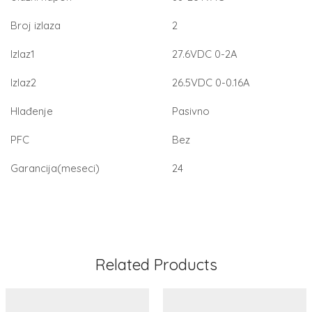
Broj izlaza
2
Izlaz1
27.6VDC 0-2A
Izlaz2
26.5VDC 0-0.16A
Hlađenje
Pasivno
PFC
Bez
Garancija(meseci)
24
Related Products