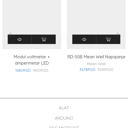
Modul voltmetar +
RD-50B Mean Well Napajanje
ampermetar LED
Mean Well
3678
RSD
3065
RSD
1680
RSD
1400
RSD
ALAT
ARDUINO