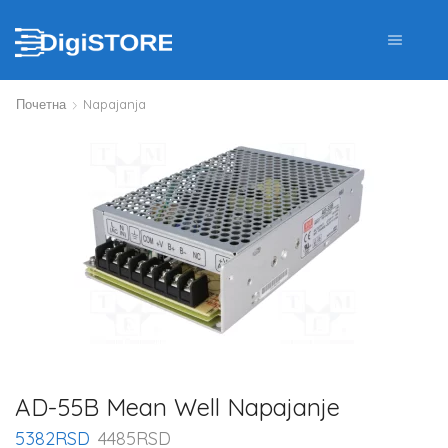
Почетна
Napajanja
AD-55B Mean Well Napajanje
5382
RSD
4485
RSD