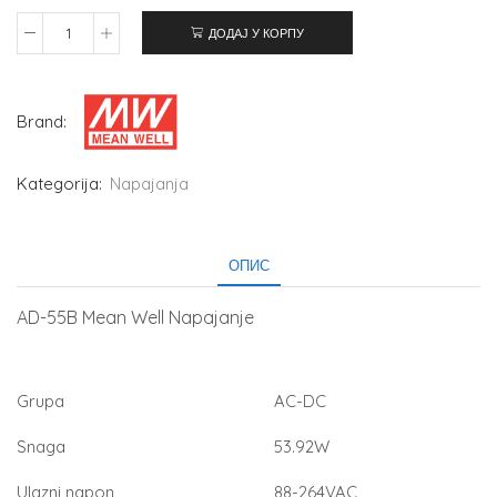
ДОДАЈ У КОРПУ
Brand:
Kategorija:
Napajanja
ОПИС
AD-55B Mean Well Napajanje
Grupa
AC-DC
Snaga
53.92W
Ulazni napon
88-264VAC