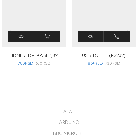
HDMI to DVI KABL 1,8M
USB TO TTL (RS232)
780
RSD
650
RSD
864
RSD
720
RSD
ALAT
ARDUINO
BBC MICRO:BIT