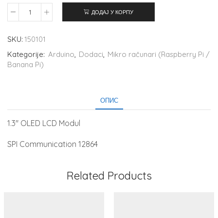
ДОДАЈ У КОРПУ
SKU:
150101
Kategorije:
Arduino
,
Dodaci
,
Mikro računari (Raspberry Pi /
Banana Pi)
ОПИС
1.3″ OLED LCD Modul
SPI Communication 12864
Related Products