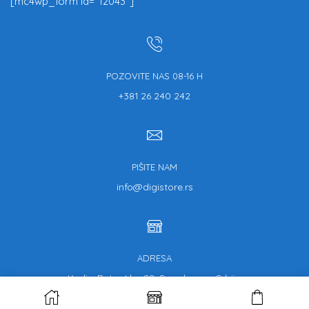
[mc4wp_form id="12043"]
POZOVITE NAS 08-16 H
+381 26 240 242
PIŠITE NAM
info@digistore.rs
ADRESA
Kralja Petra I br. 22, Smederevo, Srbija
© Copyright 2013.-2020. Digistore | Part of KONEKT DOO SERBIA