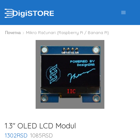
Почетна
Mikro Računari (Raspberry Pi / Banana Pi)
1.3″ OLED LCD Modul
1302
RSD
1085
RSD